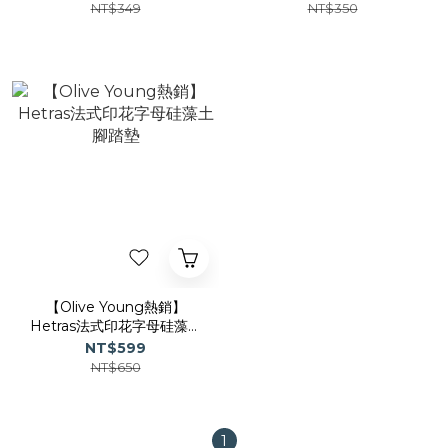
NT$349
NT$350
【Olive Young熱銷】
Hetras法式印花字母硅藻土
腳踏墊
NT$599
NT$650
1