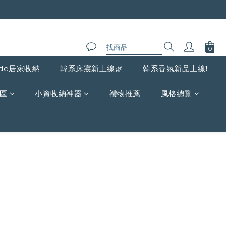
de居家收納
韓系床寢新上線🌿
韓系香氛新品上線❗️
區
小資收納神器
禮物推薦
風格總覽