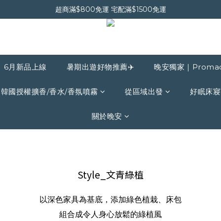
超商滿$800免運 宅配滿$1500免運
晚安會員新上線｜新會員現折$30
晚安會員新上線｜新會員現折$30
6月新品上線
暑期出遊好物推薦✈️
晚安獨家｜Proma
韓國授權擴香/香水/香氛噴霧
從區域出發
好眠床寢
關於晚安
Style_文青綠植
以深色家具為基底，添加綠色植栽、床包
組合成令人身心放鬆的綠植風