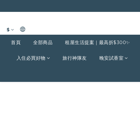
$
首頁
全部商品
租屋生活提案｜最高折$300✨
入住必買好物
旅行神隊友
晚安試香室