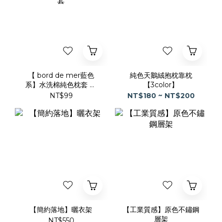
【 bord de mer藍色
純色天鵝絨抱枕靠枕
系】水洗棉純色枕套 枕
【3color】
頭套
NT$99
NT$180 ~ NT$200
【簡約落地】曬衣架
【工業質感】原色不鏽鋼
層架
NT$550