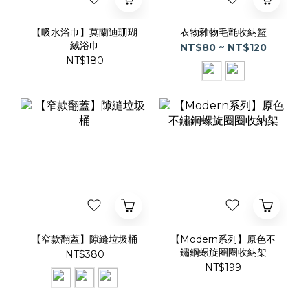
【吸水浴巾】莫蘭迪珊瑚
衣物雜物毛氈收納籃
絨浴巾
NT$80 ~ NT$120
NT$180
【窄款翻蓋】隙縫垃圾桶
【Modern系列】原色不
鏽鋼螺旋圈圈收納架
NT$380
NT$199