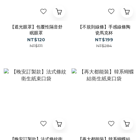
【遮光眼罩】包覆性隔音舒
【不規則線條】手感線條陶
眠眼罩
瓷馬克杯
NT$120
NT$199
NT$171
NT$284
【晚安訂製款】法式條紋衛
【再大都能裝】韓系蝴蝶結