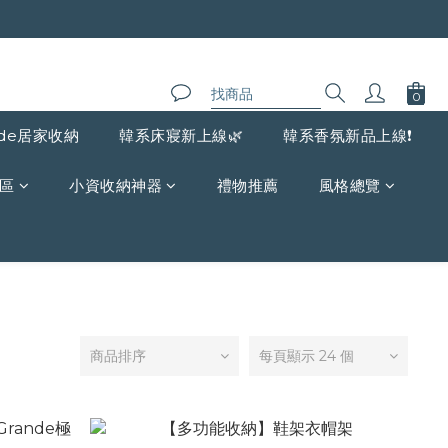
de居家收納
韓系床寢新上線🌿
韓系香氛新品上線❗️
區
小資收納神器
禮物推薦
風格總覽
商品排序
每頁顯示 24 個