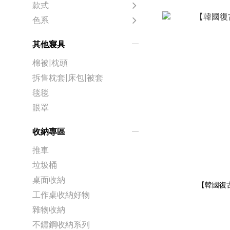
款式
色系
其他寢具
棉被|枕頭
拆售枕套|床包|被套
毯毯
眼罩
收納專區
推車
垃圾桶
桌面收納
【韓國復
工作桌收納好物
雜物收納
不鏽鋼收納系列