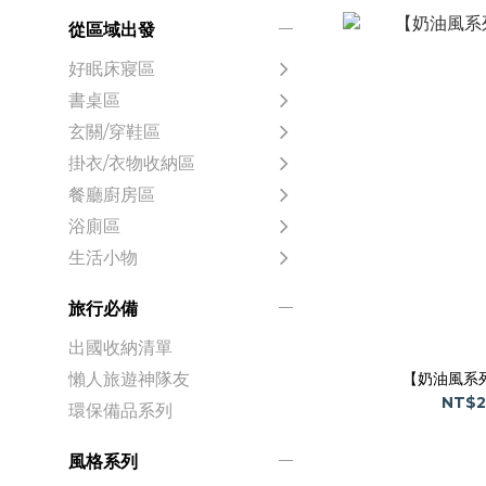
從區域出發
好眠床寢區
書桌區
玄關/穿鞋區
掛衣/衣物收納區
餐廳廚房區
浴廁區
生活小物
旅行必備
出國收納清單
【奶油風系
懶人旅遊神隊友
NT$2
環保備品系列
風格系列