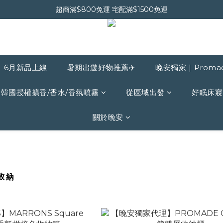
晚安會員新上線｜新會員現折$30
超商滿$800免運 宅配滿$1500免運
晚安會員新上線｜新會員現折$30
6月新品上線
暑期出遊好物推薦✈️
晚安獨家｜Proma
韓國授權擴香/香水/香氛噴霧
從區域出發
好眠床寢
關於晚安
收納