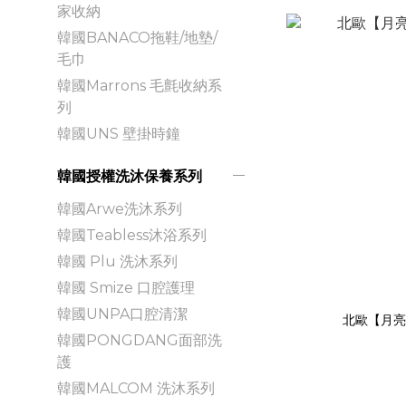
家收納
韓國BANACO拖鞋/地墊/
毛巾
韓國Marrons 毛氈收納系
列
韓國UNS 壁掛時鐘
韓國授權洗沐保養系列
韓國Arwe洗沐系列
韓國Teabless沐浴系列
韓國 Plu 洗沐系列
韓國 Smize 口腔護理
韓國UNPA口腔清潔
北歐【月亮
韓國PONGDANG面部洗
護
韓國MALCOM 洗沐系列