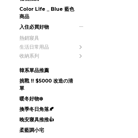
Color Life _ Blue 藍色
商品
入住必買好物
熱銷寢具
生活日常用品
收納系列
韓系單品推薦
挑戰 !! $5000 改造の清
單
暖冬好物❄️
換季冬日角落🍂
晚安寢具推推👍
柔藍調小宅