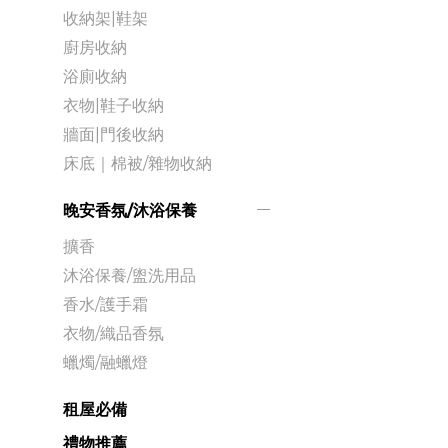
收納架|鞋架
廚房收納
浴廁收納
衣物|鞋子收納
牆面|門後收納
床底｜棉被/雜物收納
晚安香氛/沐浴保養
擴香
沐浴保養/盥洗用品
香水/護手霜
衣物/織品香氛
蠟燭/融蠟燈
租屋必備
禮物推薦