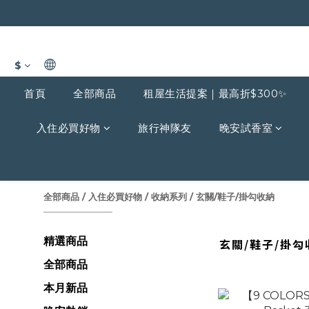
$
首頁
全部商品
租屋生活提案｜最高折$300✨
入住必買好物
旅行神隊友
晚安試香室
全部商品
/
入住必買好物
/
收納系列
/
玄關/鞋子/掛勾收納
精選商品
玄關/鞋子/掛勾
全部商品
本月新品