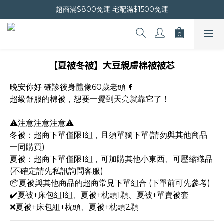
晚安會員新上線｜新會員現折$30
超商滿$800免運 宅配滿$1500免運
晚安會員新上線｜新會員現折$30
【夏被冬被】大豆親膚棉被被芯
晚安你好 確診後身體像60歲老頭👴
超級舒服的棉被，想要一覺到天亮就靠它了！
⚠️注意注意注意⚠️
冬被：超商下單僅限1組，且須單獨下單(請勿與其他商品
一同購買)
夏被：超商下單僅限1組，可加購其他小東西、可壓縮織品
(不確定請先私訊詢問客服)
📦夏被與其他商品的超商常見下單組合 (下單前可先參考)
✔️夏被+床包組1組、夏被+枕頭1顆、夏被+單賣被套
❌夏被+床包組+枕頭、夏被+枕頭2顆