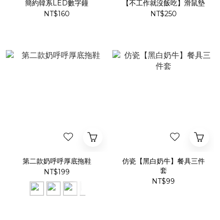
簡約韓系LED數字鐘
【不工作就沒飯吃】滑鼠墊
NT$160
NT$250
第二款奶呼呼厚底拖鞋
仿瓷【黑白奶牛】餐具三件
套
NT$199
NT$99