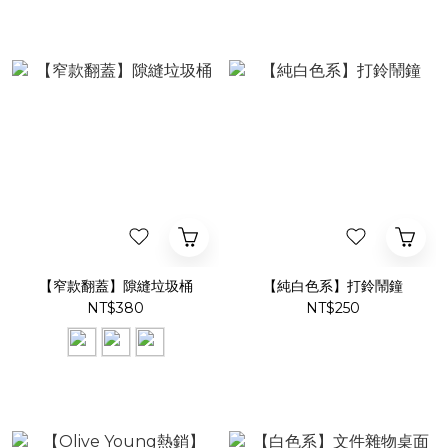
【窄款翻蓋】隙縫垃圾桶
【純白色系】打鈴鬧鐘
NT$380
NT$250