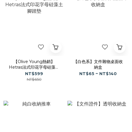
【Olive Young熱銷】
【白色系】文件雜物桌面收
Hetras法式印花字母硅藻土
納盒
腳踏墊
NT$599
NT$65 ~ NT$140
NT$650