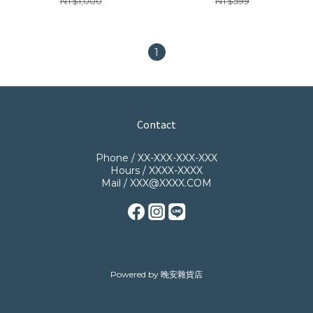
NT$1,000
NT$599
1
Contact
Phone / XX-XXX-XXX-XXX
Hours / XXXX-XXXX
Mail / XXX@XXXX.COM
Powered by 晚安雜貨店