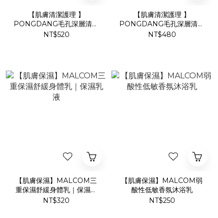
【肌膚清潔護理 】
【肌膚清潔護理 】
PONGDANG毛孔深層清潔
PONGDANG毛孔深層清潔
卸妝油
泡泡潔顏慕斯｜洗面乳
NT$520
NT$480
【肌膚保濕】MALCOM三
【肌膚保濕】MALCOM弱
重保濕舒緩身體乳｜保濕乳
酸性低敏香氛沐浴乳
液
NT$320
NT$250