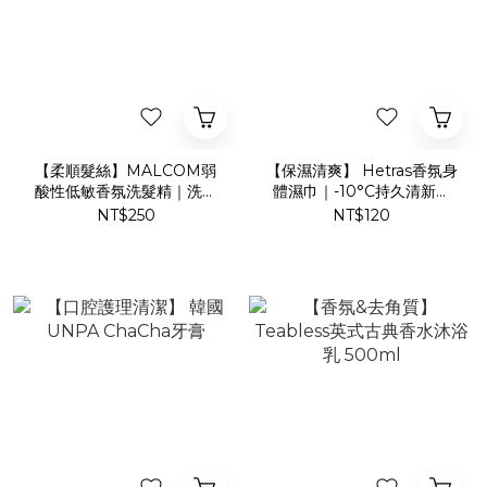
【柔順髮絲】MALCOM弱
【保濕清爽】 Hetras香氛身
酸性低敏香氛洗髮精｜洗髮
體濕巾｜-10°C持久清新濕
乳
紙巾
NT$250
NT$120