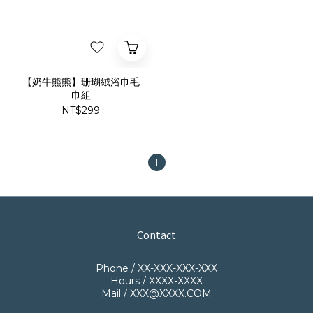
【奶牛熊熊】珊瑚絨浴巾毛
巾組
NT$299
1
Contact
Phone / XX-XXX-XXX-XXX
Hours / XXXX-XXXX
Mail / XXX@XXXX.COM