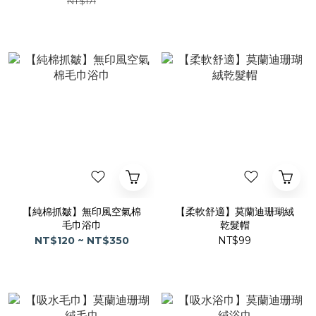
NT$171
【純棉抓皺】無印風空氣棉
【柔軟舒適】莫蘭迪珊瑚絨
毛巾浴巾
乾髮帽
NT$120 ~ NT$350
NT$99