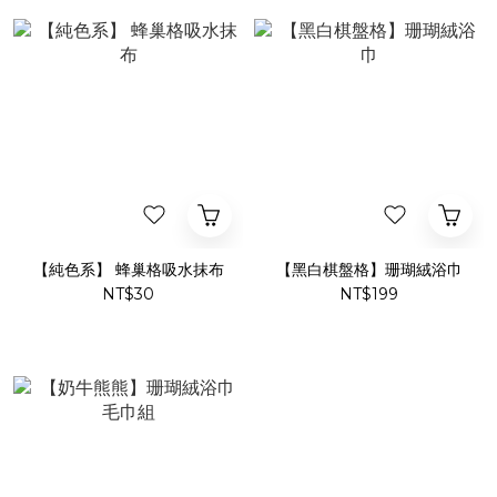
【純色系】 蜂巢格吸水抹布
【黑白棋盤格】珊瑚絨浴巾
NT$30
NT$199