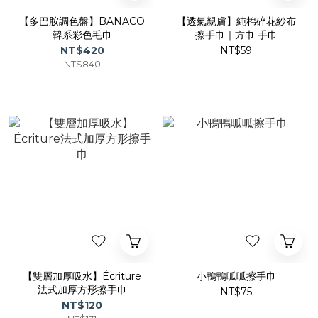
【多巴胺調色盤】BANACO
【透氣親膚】純棉碎花紗布
韓系彩色毛巾
擦手巾｜方巾 手巾
NT$420
NT$59
NT$840
【雙層加厚吸水】Écriture
小鴨鴨呱呱擦手巾
法式加厚方形擦手巾
NT$75
NT$120