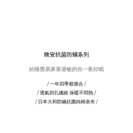
晚安抗菌防蟎系列
給睡覺易鼻塞過敏的你一夜好眠
/ 一年四季都適合 /
/ 透氣四孔纖維 保暖不悶熱 /
/ 日本大和防瞞抗菌純棉表布 /