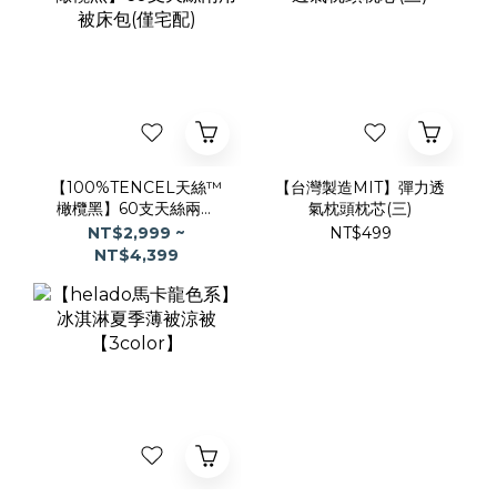
【100%TENCEL天絲™
【台灣製造MIT】彈力透
橄欖黑】60支天絲兩用
氣枕頭枕芯(三)
被床包(僅宅配)
NT$2,999 ~
NT$499
NT$4,399