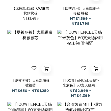
【涼感親水綿】QQ麻吉
【四季通用】大豆纖維子
枕頭枕芯
母被 棉被
NT$1,499
NT$1,599 ~
NT$1,799
【夏被冬被】大豆親膚棉
【100%TENCEL天絲™
被被芯
米灰色】60支天絲兩用
被床包(僅宅配)
NT$650 ~ NT$1,250
NT$2,999 ~
NT$4,399