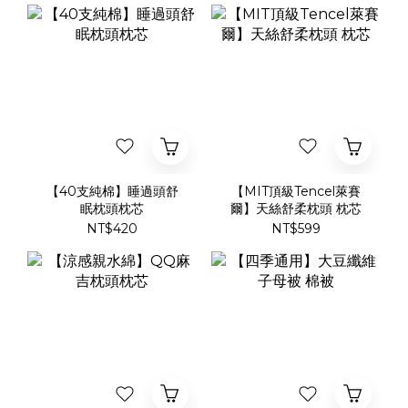
【40支純棉】睡過頭舒
【MIT頂級Tencel萊賽
眠枕頭枕芯
爾】天絲舒柔枕頭 枕芯
NT$420
NT$599