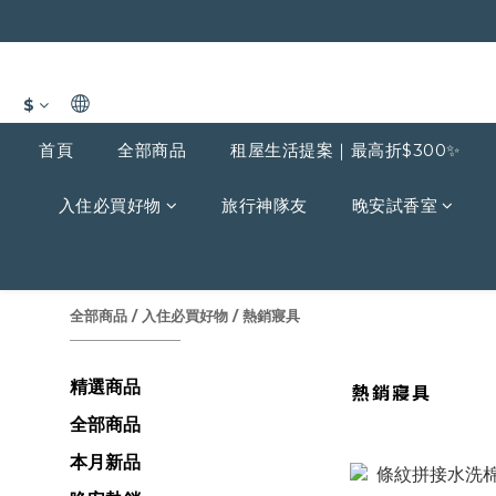
$
首頁
全部商品
租屋生活提案｜最高折$300✨
入住必買好物
旅行神隊友
晚安試香室
全部商品
/
入住必買好物
/
熱銷寢具
精選商品
熱銷寢具
全部商品
本月新品