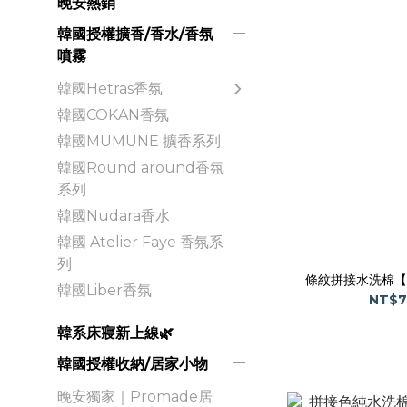
晚安熱銷
韓國授權擴香/香水/香氛
噴霧
韓國Hetras香氛
韓國COKAN香氛
韓國MUMUNE 擴香系列
韓國Round around香氛
系列
韓國Nudara香水
韓國 Atelier Faye 香氛系
列
條紋拼接水洗棉【
韓國Liber香氛
NT$7
韓系床寢新上線🌿
韓國授權收納/居家小物
晚安獨家｜Promade居