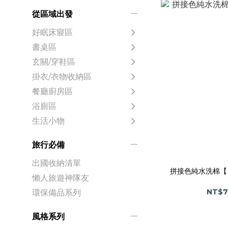
從區域出發
好眠床寢區
書桌區
玄關/穿鞋區
掛衣/衣物收納區
餐廳廚房區
浴廁區
生活小物
旅行必備
出國收納清單
拼接色純水洗棉【
懶人旅遊神隊友
NT$7
環保備品系列
風格系列