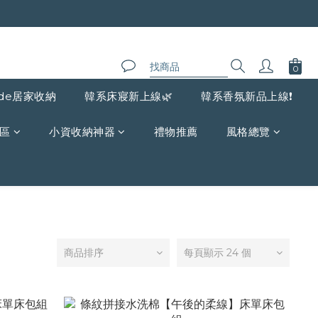
de居家收納
韓系床寢新上線🌿
韓系香氛新品上線❗️
區
小資收納神器
禮物推薦
風格總覽
商品排序
每頁顯示 24 個