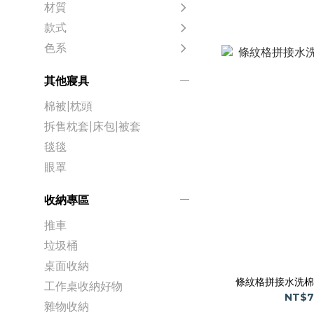
材質
款式
色系
其他寢具
棉被|枕頭
拆售枕套|床包|被套
毯毯
眼罩
收納專區
推車
垃圾桶
桌面收納
條紋格拼接水洗棉
工作桌收納好物
NT$7
雜物收納