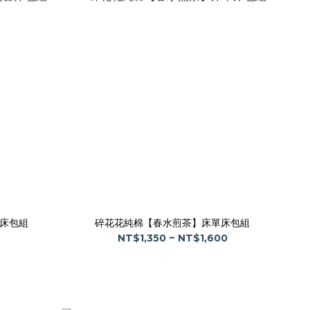
古床包組
碎花花純棉【春水煎茶】床單床包組
NT$1,350 ~ NT$1,600