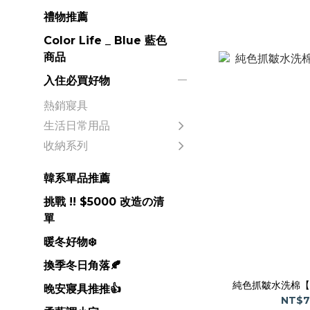
禮物推薦
Color Life _ Blue 藍色
商品
入住必買好物
熱銷寢具
生活日常用品
收納系列
韓系單品推薦
挑戰 !! $5000 改造の清
單
暖冬好物❄️
換季冬日角落🍂
純色抓皺水洗棉【
晚安寢具推推👍
NT$7