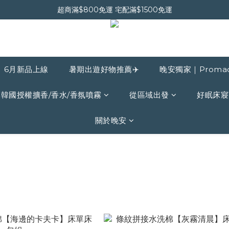
超商滿$800免運 宅配滿$1500免運
晚安會員新上線｜新會員現折$30
晚安會員新上線｜新會員現折$30
6月新品上線
暑期出遊好物推薦✈️
晚安獨家｜Proma
韓國授權擴香/香水/香氛噴霧
從區域出發
好眠床寢
關於晚安