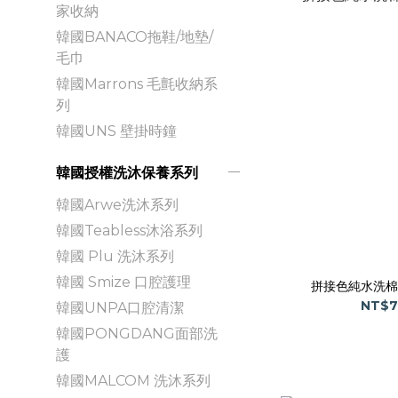
家收納
韓國BANACO拖鞋/地墊/
毛巾
韓國Marrons 毛氈收納系
列
韓國UNS 壁掛時鐘
韓國授權洗沐保養系列
韓國Arwe洗沐系列
韓國Teabless沐浴系列
韓國 Plu 洗沐系列
韓國 Smize 口腔護理
拼接色純水洗棉
NT$7
韓國UNPA口腔清潔
韓國PONGDANG面部洗
護
韓國MALCOM 洗沐系列