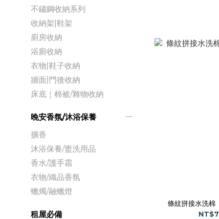
不鏽鋼收納系列
收納架|鞋架
廚房收納
浴廁收納
衣物|鞋子收納
牆面|門後收納
床底｜棉被/雜物收納
晚安香氛/沐浴保養
擴香
沐浴保養/盥洗用品
香水/護手霜
衣物/織品香氛
蠟燭/融蠟燈
條紋拼接水洗棉
NT$7
租屋必備