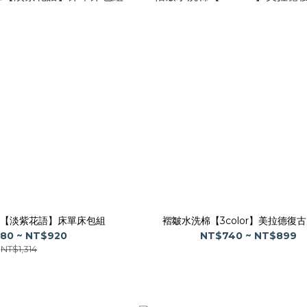
【淡紫花語】床單床包組
褶皺水洗棉【3color】美拉德復
80 ~ NT$920
NT$740 ~ NT$899
NT$1,314