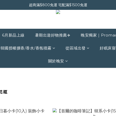
超商滿$800免運 宅配滿$1500免運
晚安會員新上線｜新會員現折$30
晚安會員新上線｜新會員現折$30
6月新品上線
暑期出遊好物推薦✈️
晚安獨家｜Proma
韓國授權擴香/香水/香氛噴霧
從區域出發
好眠床寢
關於晚安
花瓶