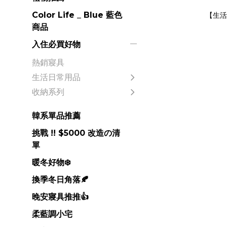
Color Life _ Blue 藍色
【生活
商品
入住必買好物
熱銷寢具
生活日常用品
收納系列
韓系單品推薦
挑戰 !! $5000 改造の清
單
暖冬好物❄️
換季冬日角落🍂
晚安寢具推推👍
柔藍調小宅