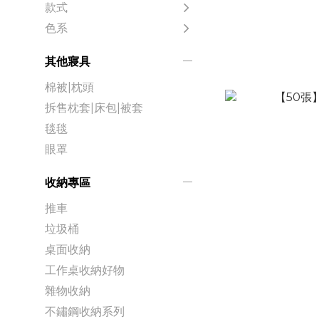
款式
色系
其他寢具
棉被|枕頭
拆售枕套|床包|被套
毯毯
眼罩
收納專區
推車
垃圾桶
桌面收納
工作桌收納好物
雜物收納
不鏽鋼收納系列