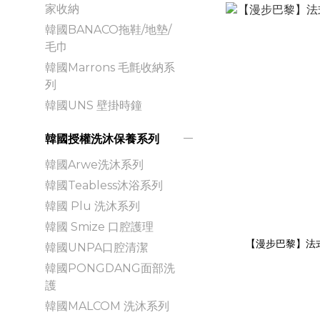
家收納
韓國BANACO拖鞋/地墊/
毛巾
韓國Marrons 毛氈收納系
列
韓國UNS 壁掛時鐘
韓國授權洗沐保養系列
韓國Arwe洗沐系列
韓國Teabless沐浴系列
韓國 Plu 洗沐系列
韓國 Smize 口腔護理
【漫步巴黎】法式
韓國UNPA口腔清潔
韓國PONGDANG面部洗
護
韓國MALCOM 洗沐系列