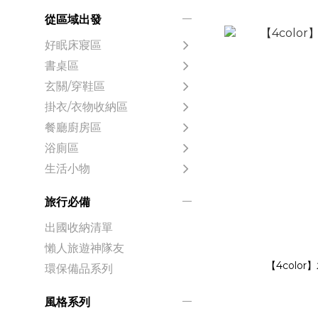
從區域出發
好眠床寢區
書桌區
玄關/穿鞋區
掛衣/衣物收納區
餐廳廚房區
浴廁區
生活小物
旅行必備
出國收納清單
懶人旅遊神隊友
【4colo
環保備品系列
風格系列