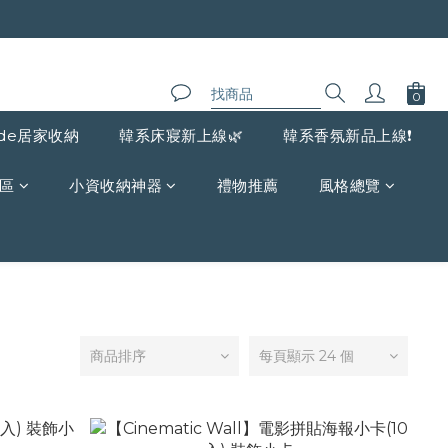
de居家收納
韓系床寢新上線🌿
韓系香氛新品上線❗️
區
小資收納神器
禮物推薦
風格總覽
商品排序
每頁顯示 24 個