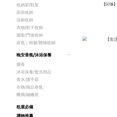
【50張
收納架|鞋架
廚房收納
浴廁收納
衣物|鞋子收納
牆面|門後收納
床底｜棉被/雜物收納
晚安香氛/沐浴保養
擴香
沐浴保養/盥洗用品
香水/護手霜
衣物/織品香氛
蠟燭/融蠟燈
租屋必備
禮物推薦