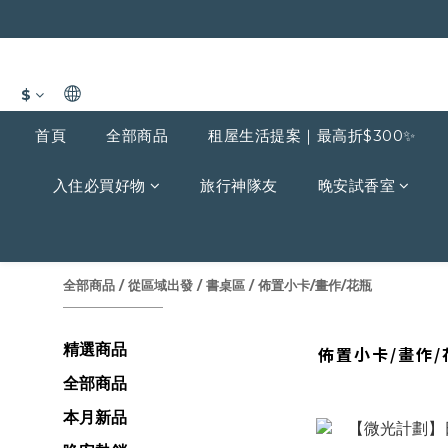
$
首頁
全部商品
租屋生活提案｜最高折$300✨
入住必買好物
旅行神隊友
晚安試香室
全部商品
/
從區域出發
/
書桌區
/
佈置小卡/畫作/花瓶
精選商品
佈置小卡/畫作/
全部商品
本月新品