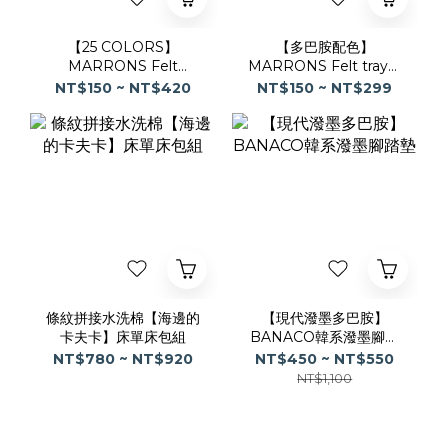
【25 COLORS】
【多巴胺配色】
MARRONS Felt
MARRONS Felt tray毛
Basket經典毛氈收納籃
氈收納托盤｜小物收納盒
NT$150 ~ NT$420
NT$150 ~ NT$299
條紋拼接水洗棉【海邊的
【現代潑墨多巴胺】
卡夫卡】床單床包組
BANACO韓系潑墨腳踏
墊
NT$780 ~ NT$920
NT$450 ~ NT$550
NT$1,100