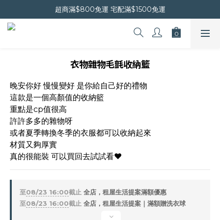
晚安會員新上線｜新會員現折$30
超商滿$800免運 宅配滿$1500免運
晚安會員新上線｜新會員現折$30
衣物雜物毛氈收納籃
晚安你好 慢慢變好 是你給自己好的禮物
這款是一個高顏值的收納籃
重點是cp值很高
許許多多的雜物呀
或者夏季轉換冬季的衣服都可以收納起來
材質又夠厚實
真的很能裝 可以買回去試試看❤️
至
08/23 16:00
截止
全店，租屋生活提案滿額優惠
至
08/23 16:00
截止
全店，租屋生活提案｜滿額贈洗衣球