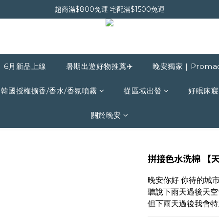
超商滿$800免運 宅配滿$1500免運
晚安會員新上線｜新會員現折$30
晚安會員新上線｜新會員現折$30
6月新品上線
暑期出遊好物推薦✈️
晚安獨家｜Proma
韓國授權擴香/香水/香氛噴霧
從區域出發
好眠床寢
關於晚安
拼接色水洗棉 【
晚安你好 你待的城
聽說下雨天過後天空
但下雨天過後我會特