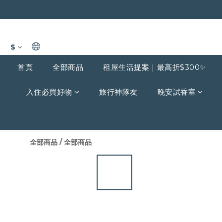
$
首頁
全部商品
租屋生活提案｜最高折$300✨
入住必買好物
旅行神隊友
晚安試香室
全部商品
/
全部商品