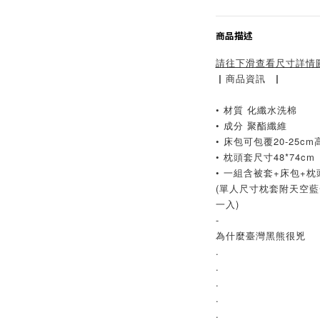
商品描述
請往下滑查看尺寸詳情
▏商品資訊  ▏
• 材質 化纖水洗棉
• 成分 聚酯纖維
• 床包可包覆20-25c
• 
枕頭套尺寸48*74cm
• 
一組含被套+床包+枕
(單人尺寸枕套附天空
一入)
-
為什麼臺灣黑熊很兇
.
.
.
.
.