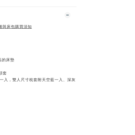
圖與床包購買須知
m高的床墊
頭套
藍一入，雙人尺寸枕套附天空藍一入、深灰