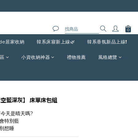
de居家收納
韓系床寢新上線🌿
韓系香氛新品上線❗️
區
小資收納神器
禮物推薦
風格總覽
立即購買
天空藍深灰】 床單床包組
市今天是晴天嗎?
會特別藍
別想睡