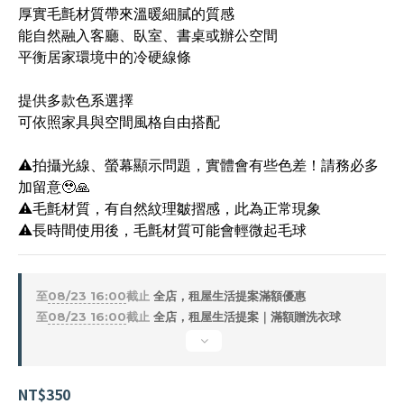
厚實毛氈材質帶來溫暖細膩的質感
能自然融入客廳、臥室、書桌或辦公空間
平衡居家環境中的冷硬線條
提供多款色系選擇
可依照家具與空間風格自由搭配
⚠️拍攝光線、螢幕顯示問題，實體會有些色差！請務必多
加留意🥹🙏
⚠️毛氈材質，有自然紋理皺摺感，此為正常現象
⚠️長時間使用後，毛氈材質可能會輕微起毛球
至
08/23 16:00
截止
全店，租屋生活提案滿額優惠
至
08/23 16:00
截止
全店，租屋生活提案｜滿額贈洗衣球
NT$350