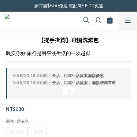
晚安會員新上線｜新會員現折$30
超商滿$800免運 宅配滿$1500免運
晚安會員新上線｜新會員現折$30
【提手掛鉤】飛機洗漱包
晚安你好 旅行是對平淡生活的一次越獄
至
08/23 16:00
截止
全店，租屋生活提案滿額優惠
至
08/23 16:00
截止
全店，租屋生活提案｜滿額贈洗衣球
NT$120
顏色
: 藍灰色
藍灰色
米色